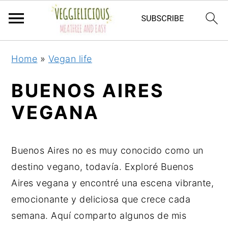
S
S
S
S
Home
»
Vegan life
k
k
k
k
i
i
i
i
BUENOS AIRES
p
p
p
p
VEGANA
t
t
t
t
o
o
o
o
p
m
p
f
Buenos Aires no es muy conocido como un
r
a
r
o
destino vegano, todavía. Exploré Buenos
i
i
i
o
Aires vegana y encontré una escena vibrante,
m
n
m
t
emocionante y deliciosa que crece cada
a
c
a
e
semana. Aquí comparto algunos de mis
r
o
r
r