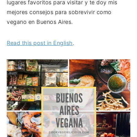
lugares favoritos para visitar y te doy mis
y
n
y
mejores consejos para sobrevivir como
n
t
s
vegano en Buenos Aires.
a
e
i
v
n
d
Read this post in English
.
i
t
e
g
b
a
a
t
r
i
o
n